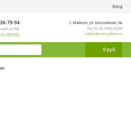
Вход
436-79-94
г. Майкоп, ул. ​Шоссейная, 3в
Пн–Пт, Вс 9:00–20:00
тный по РФ
zakaz@vimoydom.ru
ть звонок
0 руб.
рус