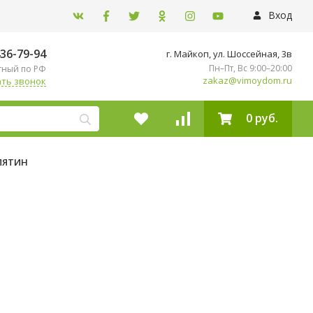
Вход
436-79-94
г. Майкоп, ул. ​Шоссейная, 3в
Пн–Пт, Вс 9:00–20:00
тный по РФ
zakaz@vimoydom.ru
ть звонок
0 руб.
ПЯТИН