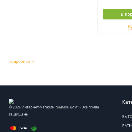
В ко
К
подробнее
Кат
© 2026 Интернет-магазин "ВыМойДом" - Все права
защищены.
БЫТО
ВАТ