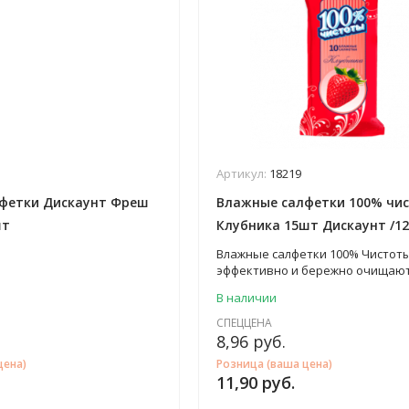
Артикул:
18219
фетки Дискаунт Фреш
Влажные салфетки 100% чи
шт
Клубника 15шт Дискаунт /12
Влажные салфетки 100% Чистоты
эффективно и бережно очищают
смягчают, увлажняют и тонизир
В наличии
рук и лица. Создают ощущение 
благодаря приятному легкому а
СПЕЦЦЕНА
лета. Дарят ощущение чистоты,
8,96
руб.
и здоровья. Обладают
цена)
Розница (ваша цена)
антибактериальными свойствам
11,90
руб.
Подходят для всех типов кожи.
Безупречны для ежедневного ух