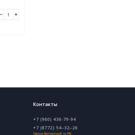
го
урой. Не
Контакты
+7 (960) 436-79-94
+7 (8772) 54‒32‒26
Звонок бесплатный по РФ