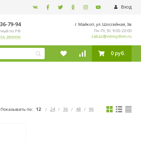
Вход
436-79-94
г. Майкоп, ул. ​Шоссейная, 3в
Пн–Пт, Вс 9:00–20:00
тный по РФ
zakaz@vimoydom.ru
ть звонок
0 руб.
12
24
36
48
96
Показывать по:
/
/
/
/