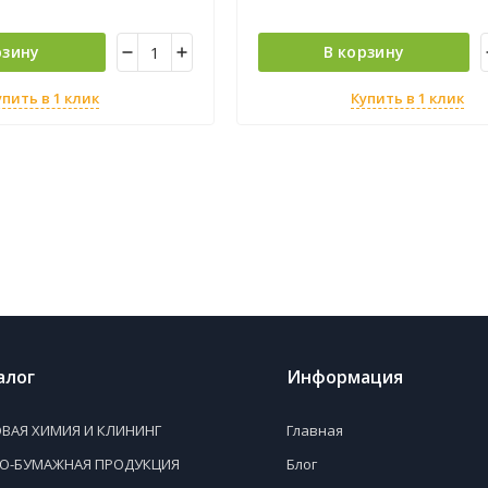
незаменимы во время поездок.
Изготовлены из гипоаллергенно
материала с ультрамягкой текст
рзину
В корзину
содержат спирта.
упить в 1 клик
Купить в 1 клик
алог
Информация
ВАЯ ХИМИЯ И КЛИНИНГ
Главная
НО-БУМАЖНАЯ ПРОДУКЦИЯ
Блог