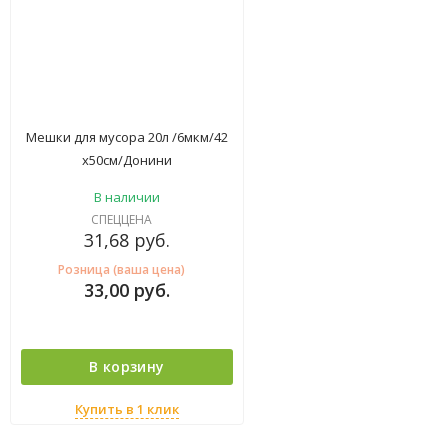
Мешки для мусора 20л /6мкм/42
х50см/Донини
ПНД/30*50рул/1500шт*кор)
В наличии
СПЕЦЦЕНА
31,68
руб.
Розница (ваша цена)
33,00
руб.
В корзину
Купить в 1 клик