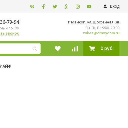
Вход
436-79-94
г. Майкоп, ул. ​Шоссейная, 3в
Пн–Пт, Вс 9:00–20:00
тный по РФ
zakaz@vimoydom.ru
ть звонок
0 руб.
 ЛАЙФ