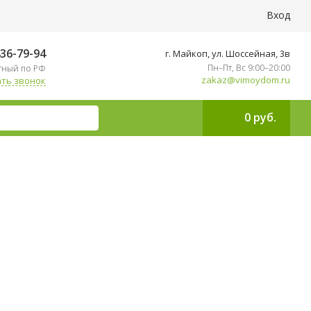
Вход
436-79-94
г. Майкоп, ул. ​Шоссейная, 3в
Пн–Пт, Вс 9:00–20:00
тный по РФ
zakaz@vimoydom.ru
ть звонок
0 руб.