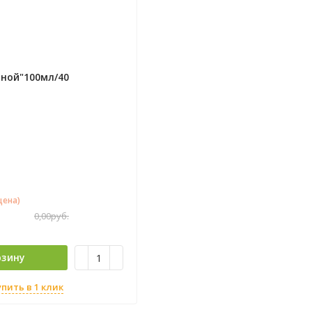
йной"100мл/40
цена)
0,00
руб.
рзину
упить в 1 клик