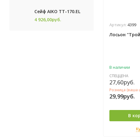
Сейф AIKO TТ-170.EL
4 926,00
руб.
Артикул:
4399
Лосьон "Тро
В наличии
СПЕЦЦЕНА
27,60
руб.
Розница (ваша 
29,99
руб.
В ко
К