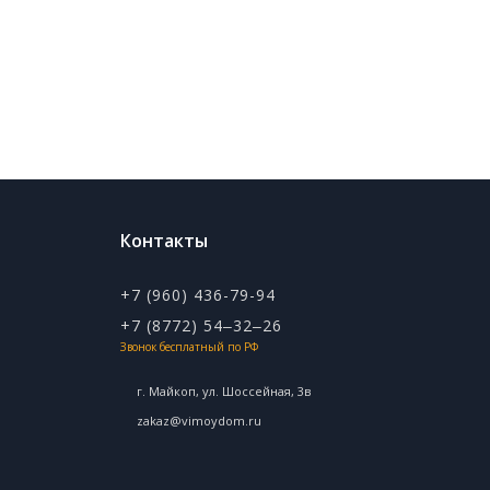
Контакты
+7 (960) 436-79-94
+7 (8772) 54‒32‒26
Звонок бесплатный по РФ
г. Майкоп, ул. ​Шоссейная, 3в
zakaz@vimoydom.ru