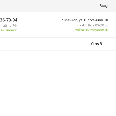
Вход
436-79-94
г. Майкоп, ул. ​Шоссейная, 3в
Пн–Пт, Вс 9:00–20:00
тный по РФ
zakaz@vimoydom.ru
ть звонок
0 руб.