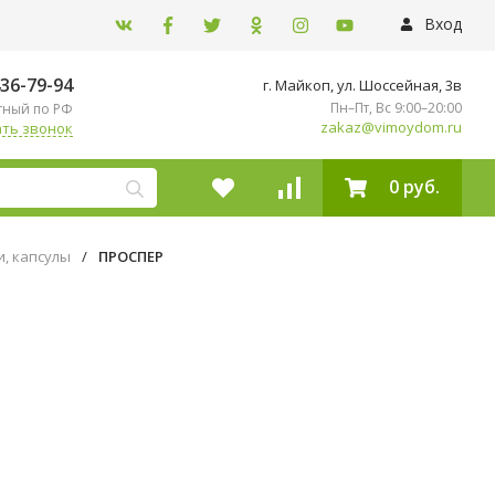
Вход
436-79-94
г. Майкоп, ул. ​Шоссейная, 3в
Пн–Пт, Вс 9:00–20:00
тный по РФ
zakaz@vimoydom.ru
ть звонок
0 руб.
и, капсулы
/
ПРОСПЕР