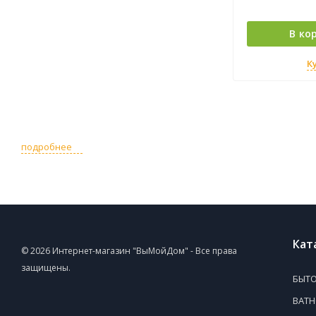
В ко
К
подробнее
Кат
© 2026 Интернет-магазин "ВыМойДом" - Все права
защищены.
БЫТО
ВАТ