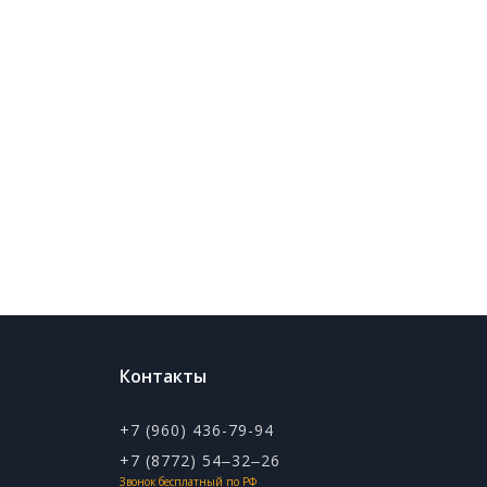
Контакты
+7 (960) 436-79-94
+7 (8772) 54‒32‒26
Звонок бесплатный по РФ