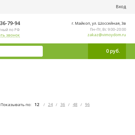
Вход
436-79-94
г. Майкоп, ул. ​Шоссейная, 3в
Пн–Пт, Вс 9:00–20:00
тный по РФ
zakaz@vimoydom.ru
ть звонок
0 руб.
12
24
36
48
96
Показывать по:
/
/
/
/