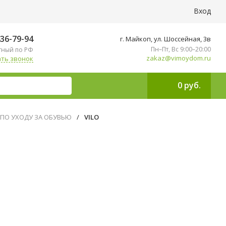
Вход
436-79-94
г. Майкоп, ул. ​Шоссейная, 3в
Пн–Пт, Вс 9:00–20:00
тный по РФ
zakaz@vimoydom.ru
ть звонок
0 руб.
 ПО УХОДУ ЗА ОБУВЬЮ
/
VILO