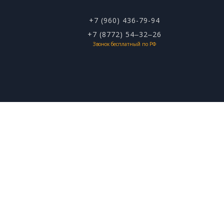
+7 (960) 436-79-94
+7 (8772) 54‒32‒26
Звонок бесплатный по РФ