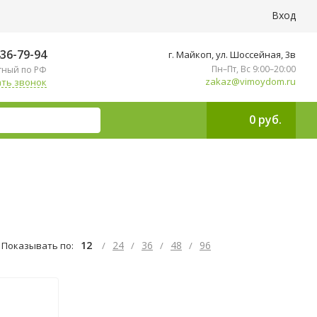
Вход
436-79-94
г. Майкоп, ул. ​Шоссейная, 3в
Пн–Пт, Вс 9:00–20:00
тный по РФ
zakaz@vimoydom.ru
ть звонок
0 руб.
12
24
36
48
96
Показывать по:
/
/
/
/