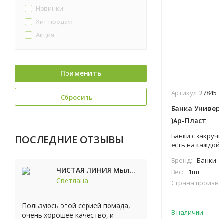
Новинки
Хит продаж
Акция
Применить
Артикул:
27845
Сбросить
Банка Универ
)Ар-Пласт
Банки с закр
ПОСЛЕДНИЕ ОТЗЫВЫ
есть на каждой
знают, что вме
Бренд:
Банки
падении стекля
ЧИСТАЯ ЛИНИЯ Мыло косметическое Персик 90г
удобный совре
Вес:
1шт
пластмассовые
Светлана
Страна произв
завинчивающи
компании Поли
Пользуюсь этой серией помада,
банки с удобн
В наличии
очень хорошее качество, и
современных х