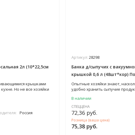
Артикул:
28298
сальная 2л (10*22,5см
Банка д/сыпучих с вакуумно
крышкой 0,6 л (48шт*кор) П
учивающимися крышками
Опытные хозяйки знают, наскол
 кухне. Но не все хозяйки
удобно хранить сыпучие продук
сто тяжелых и опасных при
литровой пластмассовой банке 
В наличии
нных банок, есть легкий и
вакуумной крышкой. Благодаря
менный вариант -
качественной пластмассе банки
СПЕЦЦЕНА
 банки с
Полимербыт защитят крупы и мук
72,36
руб.
одителя:
Россия
мися крышками от
горох, а также многие другие с
Розница (ваша цена)
мербыт. Пластмассовые
продукты от посторонних запахо
75,38
руб.
ой крышкой - выбор
и пыли, сохранив их свежесть, 
озяек!
качества и товарный внешний в