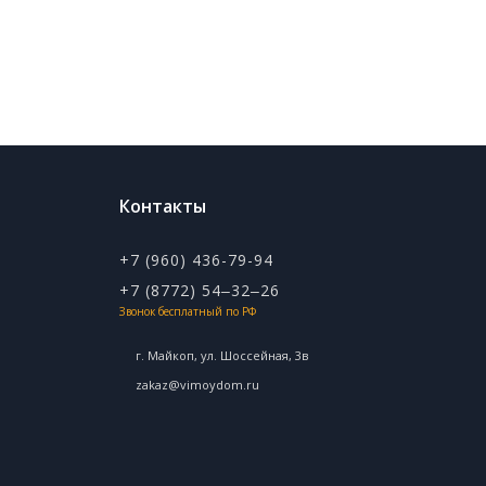
Контакты
+7 (960) 436-79-94
+7 (8772) 54‒32‒26
Звонок бесплатный по РФ
г. Майкоп, ул. ​Шоссейная, 3в
zakaz@vimoydom.ru