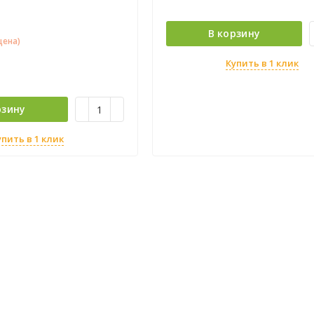
надежной и безопасной емкост
продукты надежно упакованы и
храниться очень долго.
В корзину
цена)
Купить в 1 клик
рзину
упить в 1 клик