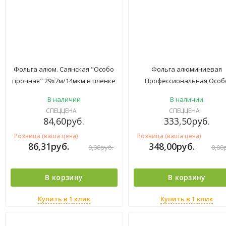
Фольга алюм. Саянская "Особо
Фольга алюминиевая
прочная" 29х7м/14мкм в пленке
Профессиональная Особ
(35)
прочная 44см х 25м 14мк
В наличии
В наличии
(12шт*кор)
СПЕЦЦЕНА
СПЕЦЦЕНА
84,60
руб.
333,50
руб.
Розница (ваша цена)
Розница (ваша цена)
86,31
руб.
348,00
руб.
0,00
руб.
0,00
В корзину
В корзину
Купить в 1 клик
Купить в 1 клик