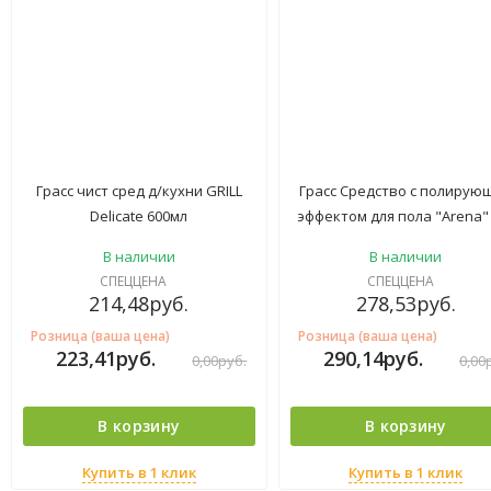
Грасс чист сред д/кухни GRILL
Грасс Средство с полирую
Delicate 600мл
эффектом для пола "Arena" 
В наличии
В наличии
СПЕЦЦЕНА
СПЕЦЦЕНА
214,48
руб.
278,53
руб.
Розница (ваша цена)
Розница (ваша цена)
223,41
руб.
290,14
руб.
0,00
руб.
0,00
В корзину
В корзину
Купить в 1 клик
Купить в 1 клик