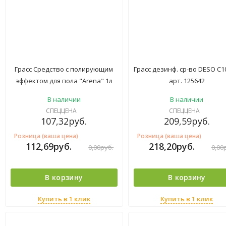
Грасс Средство с полирующим
Грасс дезинф. ср-во DESO C10
эффектом для пола "Arena" 1л
арт. 125642
(Арт.-125184) Водная лилия
В наличии
В наличии
СПЕЦЦЕНА
СПЕЦЦЕНА
107,32
руб.
209,59
руб.
Розница (ваша цена)
Розница (ваша цена)
112,69
руб.
218,20
руб.
0,00
руб.
0,00
В корзину
В корзину
Купить в 1 клик
Купить в 1 клик