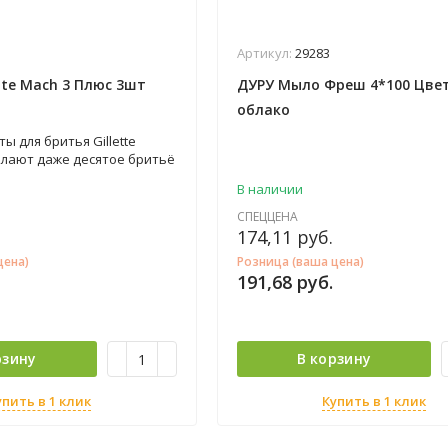
Артикул:
29283
ette Mach 3 Плюс 3шт
ДУРУ Мыло Фреш 4*100 Цве
облако
ы для бритья Gillette
елают даже десятое бритьё
тнее первого бритья
В наличии
ритвой. Их преимущества:
дко скользят по коже,
СПЕЦЦЕНА
 волосок и уменьшая
174,11
руб.
Мягкая подушечка из пяти
цена)
Розница (ваша цена)
помогает добиться
191,68
руб.
 без лишних усилий.
полоска-индикатор меняет
, указывая на оптимальный
ены кассеты.
рзину
В корзину
упить в 1 клик
Купить в 1 клик