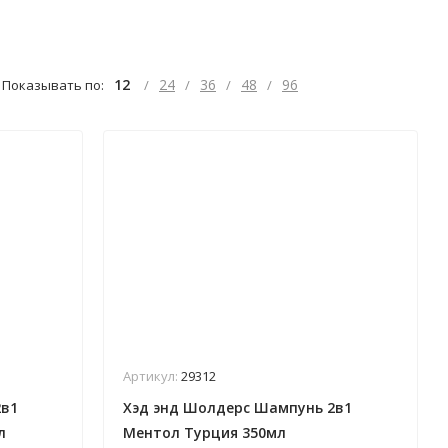
12
24
36
48
96
Показывать по:
/
/
/
/
Артикул:
29312
2в1
Хэд энд Шолдерс Шампунь 2в1
л
Ментол Турция 350мл