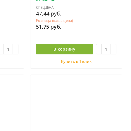
агодаря
бходимое
СПЕЦЦЕНА
альный
47,44
руб.
ищает от
Розница (ваша цена)
кожи.
51,75
руб.
ти с DURU
В корзину
Купить в 1 клик