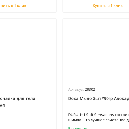
упить в 1 клик
Купить в 1 клик
Артикул:
29302
очалка для тела
Dоха Мыло 3шт*90гр Авока
АЯ
DURU 1+1 Soft Sensations состои
и мыла. Это лучшее сочетание д
бодрого настроения и безупреч
В наличии