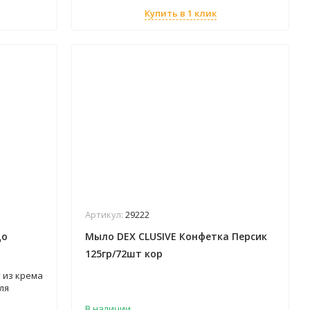
Купить в 1 клик
Артикул:
29222
до
Мыло DEX CLUSIVE Конфетка Персик
125гр/72шт кор
т из крема
ля
ного
В наличии