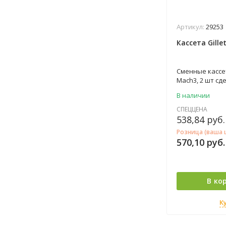
Артикул:
29253
Кассета Gill
Cменные кассет
Mach3, 2 шт сд
Mach 3 комфор
В наличии
одноразовой б
Три лезвия гла
СПЕЦЦЕНА
удаляя каждый
538,84
руб.
раздражение. 
Розница (ваша 
микрогребней 
570,10
руб.
гладкости кожи
Смазывающая 
цвет на белый
момент для см
В ко
К