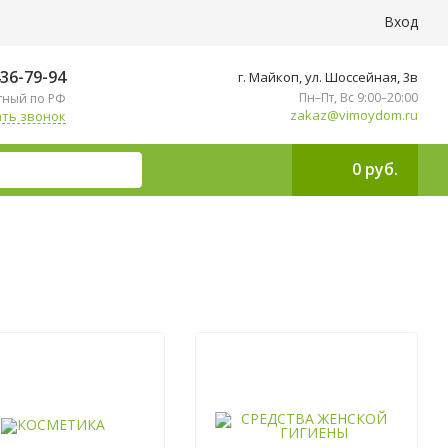
Вход
436-79-94
г. Майкоп, ул. ​Шоссейная, 3в
Пн–Пт, Вс 9:00–20:00
тный по РФ
zakaz@vimoydom.ru
ть звонок
0 руб.