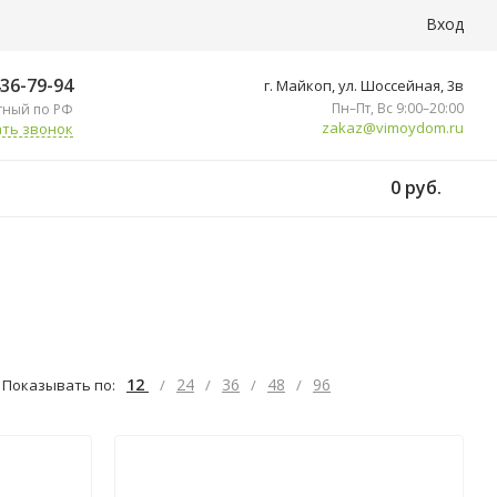
Вход
436-79-94
г. Майкоп, ул. ​Шоссейная, 3в
Пн–Пт, Вс 9:00–20:00
тный по РФ
zakaz@vimoydom.ru
ть звонок
0 руб.
12
24
36
48
96
Показывать по:
/
/
/
/