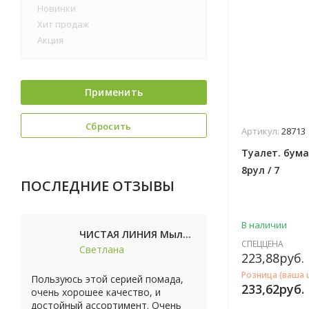
Новинки
Хит продаж
Акция
Применить
Сбросить
Артикул:
28713
Туалет. бума
8рул / 7
ПОСЛЕДНИЕ ОТЗЫВЫ
В наличии
ЧИСТАЯ ЛИНИЯ Мыло косметическое Персик 90г
СПЕЦЦЕНА
Светлана
223,88
руб.
Розница (ваша 
Пользуюсь этой серией помада,
233,62
руб.
очень хорошее качество, и
достойный ассортимент. Очень