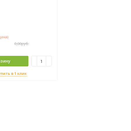
цена)
0,00
руб.
рзину
упить в 1 клик