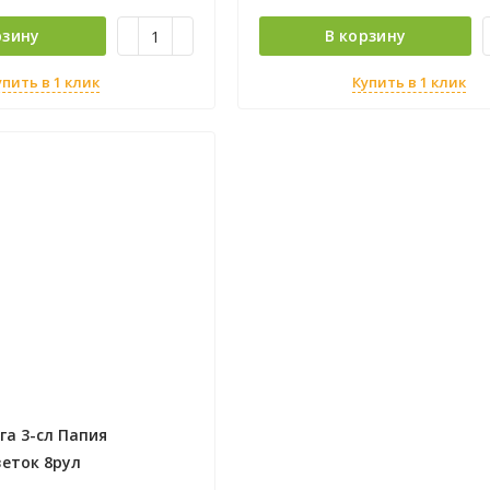
рзину
В корзину
упить в 1 клик
Купить в 1 клик
га 3-сл Папия
веток 8рул