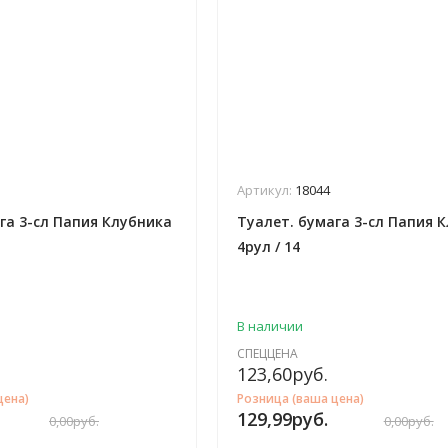
Артикул:
18044
га 3-сл Папия Клубника
Туалет. бумага 3-сл Папия 
4рул / 14
В наличии
СПЕЦЦЕНА
123,60
руб.
цена)
Розница (ваша цена)
129,99
руб.
0,00
руб.
0,00
руб.