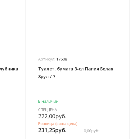
Артикул:
17608
Клубника
Туалет. бумага 3-сл Папия Белая
8рул / 7
В наличии
СПЕЦЦЕНА
222,00
руб.
Розница (ваша цена)
231,25
руб.
0,00
руб.