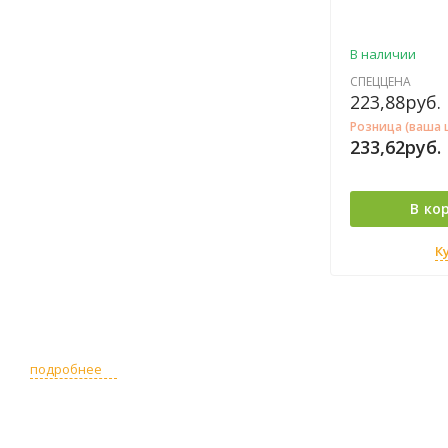
В наличии
СПЕЦЦЕНА
223,88
руб.
Розница (ваша 
233,62
руб.
В ко
К
подробнее