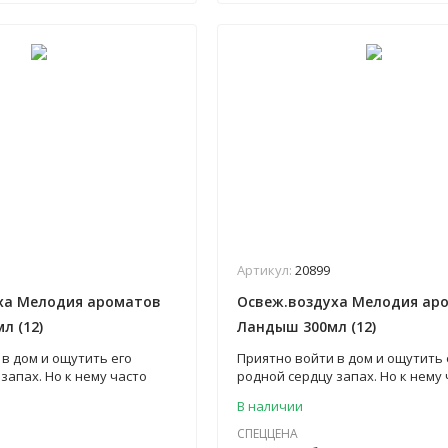
Артикул:
20899
ха Мелодия ароматов
Освеж.воздуха Мелодия ар
л (12)
Ландыш 300мл (12)
в дом и ощутить его
Приятно войти в дом и ощутить 
запах. Но к нему часто
родной сердцу запах. Но к нему 
ругие неприятные запахи,
добавляются другие неприятные
В наличии
ртит впечатление. Ведь
что сильно портит впечатление
ый царит в вашем жилище,
аромат, который царит в вашем
СПЕЦЦЕНА