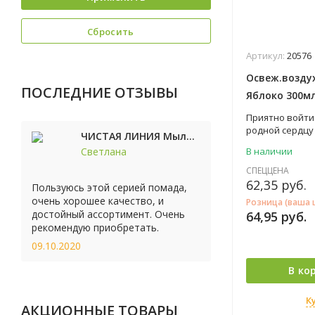
Сбросить
Артикул:
20576
Освеж.возду
ПОСЛЕДНИЕ ОТЗЫВЫ
Яблоко 300мл
Приятно войти 
родной сердцу 
ЧИСТАЯ ЛИНИЯ Мыло косметическое Персик 90г
добавляются д
Светлана
В наличии
что сильно по
аромат, котор
СПЕЦЦЕНА
это залог ком
62,35
руб.
Пользуюсь этой серией помада,
настроения! О
очень хорошее качество, и
Розница (ваша 
торговой марк
достойный ассортимент. Очень
64,95
руб.
наполнит ваш 
рекомендую приобретать.
свежестью.
09.10.2020
В ко
К
АКЦИОННЫЕ ТОВАРЫ