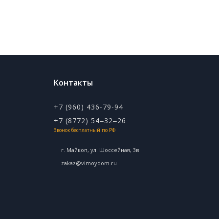
Контакты
+7 (960) 436-79-94
+7 (8772) 54‒32‒26
Звонок бесплатный по РФ
г. Майкоп, ул. ​Шоссейная, 3в
zakaz@vimoydom.ru