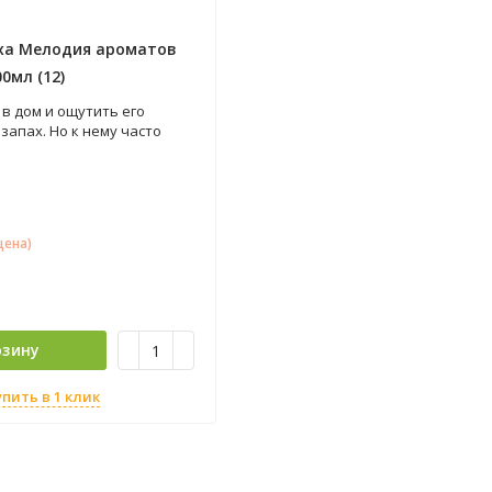
ха Мелодия ароматов
0мл (12)
в дом и ощутить его
запах. Но к нему часто
ругие неприятные запахи,
ртит впечатление. Ведь
ый царит в вашем жилище,
форта и хорошего
свежитель воздуха от
цена)
и «Мелодия ароматов»
дом запахом уюта и
рзину
упить в 1 клик