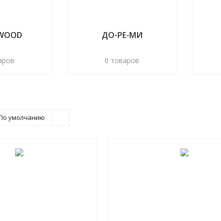
WOOD
ДО-РЕ-МИ
аров
0 товаров
По умолчанию