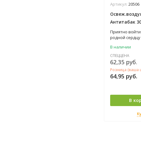
Артикул:
20506
Освеж.возду
Антитабак 30
Приятно войти 
родной сердцу 
добавляются д
В наличии
что сильно по
аромат, котор
СПЕЦЦЕНА
это залог ком
62,35
руб.
настроения! О
Розница (ваша 
торговой марк
64,95
руб.
наполнит ваш 
свежестью.
В ко
К