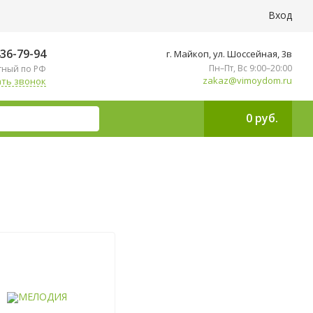
Вход
436-79-94
г. Майкоп, ул. ​Шоссейная, 3в
Пн–Пт, Вс 9:00–20:00
тный по РФ
zakaz@vimoydom.ru
ть звонок
0 руб.