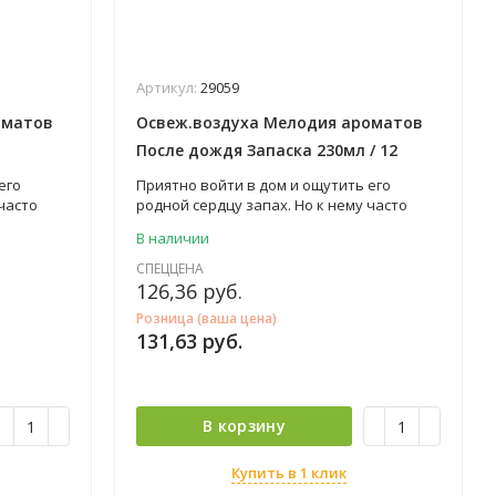
Артикул:
29059
оматов
Освеж.воздуха Мелодия ароматов
После дождя Запаска 230мл / 12
его
Приятно войти в дом и ощутить его
часто
родной сердцу запах. Но к нему часто
 запахи,
добавляются другие неприятные запахи,
В наличии
. Ведь
что сильно портит впечатление. Ведь
 жилище,
аромат, который царит в вашем жилище,
СПЕЦЦЕНА
это залог комфорта и хорошего
126,36
руб.
а от
настроения! Освежитель воздуха от
Розница (ваша цена)
атов»
торговой марки «Мелодия ароматов»
131,63
руб.
 и
наполнит ваш дом запахом уюта и
свежестью.
В корзину
Купить в 1 клик