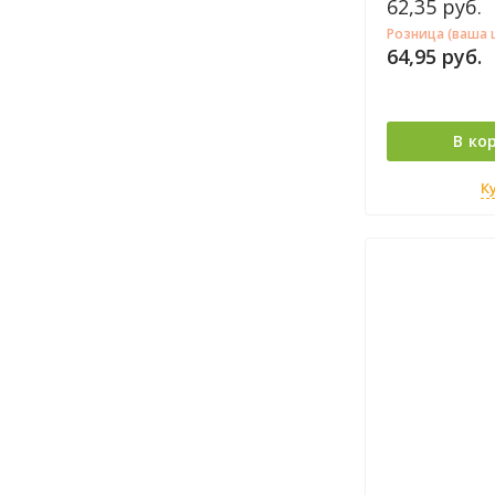
это залог ком
62,35
руб.
настроения! О
Розница (ваша 
торговой марк
64,95
руб.
наполнит ваш 
свежестью.
В ко
К