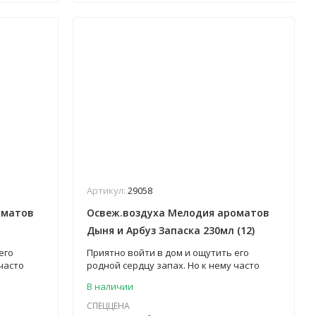
Артикул:
29058
оматов
Освеж.воздуха Мелодия ароматов
Дыня и Арбуз Запаска 230мл (12)
его
Приятно войти в дом и ощутить его
часто
родной сердцу запах. Но к нему часто
 запахи,
добавляются другие неприятные запахи,
В наличии
. Ведь
что сильно портит впечатление. Ведь
 жилище,
аромат, который царит в вашем жилище,
СПЕЦЦЕНА