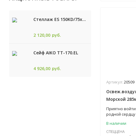
Стеллаж ES 150KD/75x30/4 оцинк
2 120,00
руб.
Сейф AIKO TТ-170.EL
4 926,00
руб.
Артикул:
20509
Освеж.возду
Морской 285м
Приятно войти 
родной сердцу 
добавляются д
В наличии
что сильно по
аромат, котор
СПЕЦЦЕНА