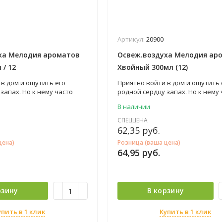
Артикул:
20900
ха Мелодия ароматов
Освеж.воздуха Мелодия ар
 / 12
Хвойный 300мл (12)
в дом и ощутить его
Приятно войти в дом и ощутить 
запах. Но к нему часто
родной сердцу запах. Но к нему 
ругие неприятные запахи,
добавляются другие неприятные
В наличии
ртит впечатление. Ведь
что сильно портит впечатление
ый царит в вашем жилище,
аромат, который царит в вашем
СПЕЦЦЕНА
форта и хорошего
это залог комфорта и хорошего
62,35
руб.
свежитель воздуха от
настроения! Освежитель воздух
цена)
Розница (ваша цена)
и «Мелодия ароматов»
торговой марки «Мелодия аром
64,95
руб.
дом запахом уюта и
наполнит ваш дом запахом уюта
свежестью.
рзину
В корзину
упить в 1 клик
Купить в 1 клик