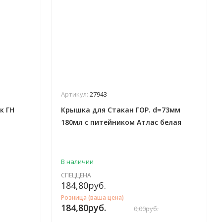
Артикул:
27943
к ГН
Крышка для Стакан ГОР. d=73мм
180мл с питейником Атлас белая
(100*10/100 шт/кор)
В наличии
СПЕЦЦЕНА
184,80
руб.
Розница (ваша цена)
184,80
руб.
0,00
руб.