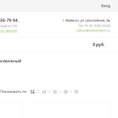
Вход
436-79-94
г. Майкоп, ул. ​Шоссейная, 3в
Пн–Пт, Вс 9:00–20:00
тный по РФ
zakaz@vimoydom.ru
ть звонок
0 руб.
 БУМАЖНЫЙ
12
24
36
48
96
Показывать по:
/
/
/
/