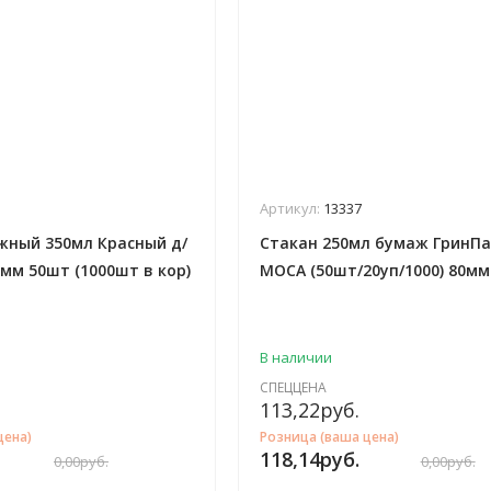
Артикул:
13337
жный 350мл Красный д/
Стакан 250мл бумаж ГринПа
0мм 50шт (1000шт в кор)
МОСА (50шт/20уп/1000) 80мм
В наличии
СПЕЦЦЕНА
113,22
руб.
цена)
Розница (ваша цена)
118,14
руб.
0,00
руб.
0,00
руб.