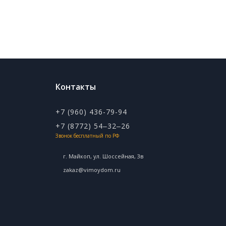
Контакты
+7 (960) 436-79-94
+7 (8772) 54‒32‒26
Звонок бесплатный по РФ
г. Майкоп, ул. ​Шоссейная, 3в
zakaz@vimoydom.ru