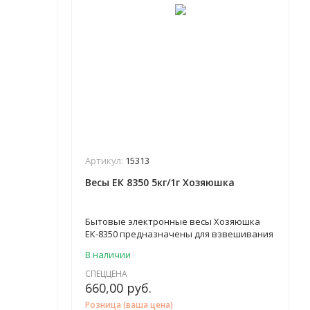
Артикул:
15313
Весы ЕК 8350 5кг/1г Хозяюшка
Бытовые электронные весы Хозяюшка
ЕК-8350 предназначены для взвешивания
в домашних условиях продуктов,
В наличии
жидкостей, сыпучих веществ, предметов
общим весом до 5 кг. Точность
СПЕЦЦЕНА
результатов достигает 1 г. Весы
660,00
руб.
Хозяюшка ЕК-8350 изготовлены из
Розница (ваша цена)
современных прочных материалов,