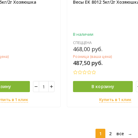
 5кг/2г Хозяюшка
Весы ЕК 8012 5кг/2г Хозяюшк
В наличии
СПЕЦЦЕНА
468,00
руб.
цена)
Розница (ваша цена)
487,50
руб.
рзину
В корзину
упить в 1 клик
Купить в 1 клик
1
2
все
→