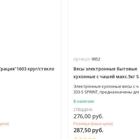
Артикул:
9952
Грация"1603 круг/стекло
Весы электронные бытовые
кухонные с чашей макс.5кг 
EKS-333-5
Электронные кухонные весы с ч
333-5 SPRINT, предназначены дл
взвешивания продуктов в дом
В наличии
условиях.
СПЕЦЦЕНА
276,00
руб.
цена)
Розница (ваша цена)
287,50
руб.