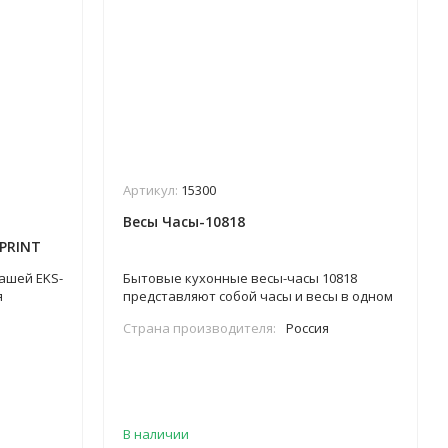
Артикул:
15300
Весы Часы-10818
SPRINT
ашей EKS-
Бытовые кухонные весы-часы 10818
я
представляют собой часы и весы в одном
ашних
корпусе, что очень удобно для
Страна производителя:
Россия
использования в домашних условиях.
Весы предназначены для измерений
массы грузов и отображения времени.
В наличии