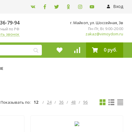
Вход
436-79-94
г. Майкоп, ул. ​Шоссейная, 3в
Пн–Пт, Вс 9:00–20:00
тный по РФ
zakaz@vimoydom.ru
ть звонок
0 руб.
ЫЕ
12
24
36
48
96
Показывать по:
/
/
/
/