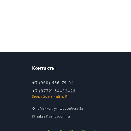
Контакты
+7 (960) 436-79-94
+7 (8772) 54‒32‒26
Звонок бесплатный по РФ
г. Майкоп, ул. ​Шоссейная, 3в
zakaz@vimoydom.ru