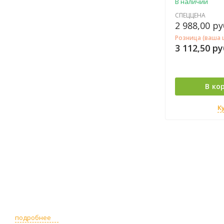
В наличии
СПЕЦЦЕНА
2 988,00
ру
Розница (ваша 
3 112,50
ру
В ко
К
подробнее