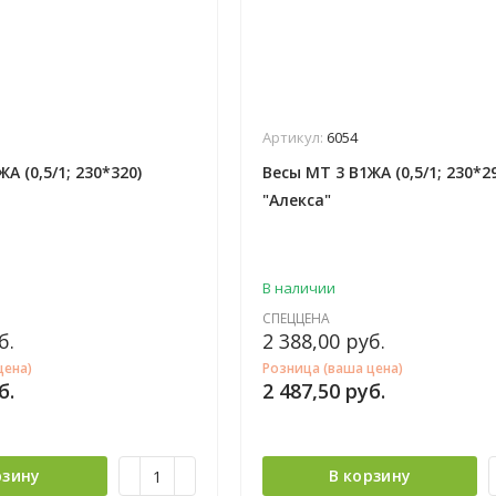
Артикул:
6054
А (0,5/1; 230*320)
Весы МТ 3 В1ЖА (0,5/1; 230*2
"Алекса"
В наличии
СПЕЦЦЕНА
б.
2 388,00
руб.
цена)
Розница (ваша цена)
б.
2 487,50
руб.
рзину
В корзину