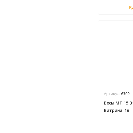
К
Артикул:
6309
Весы МТ 15 В1
Витрина-1в