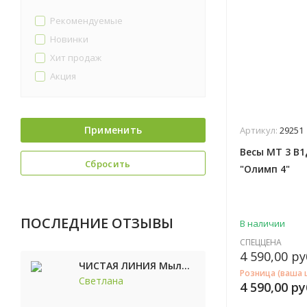
Рекомендуемые
Новинки
Хит продаж
Акция
Применить
Артикул:
29251
Весы МТ 3 В1Д
Сбросить
"Олимп 4"
ПОСЛЕДНИЕ ОТЗЫВЫ
В наличии
СПЕЦЦЕНА
4 590,00
ру
ЧИСТАЯ ЛИНИЯ Мыло косметическое Персик 90г
Розница (ваша 
Светлана
4 590,00
ру