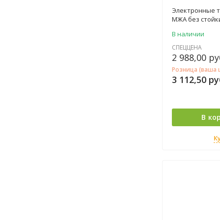
Электронные т
МЖА без стойки
покупателя и 
В наличии
для взвешиван
стоимости тов
СПЕЦЦЕНА
режимов работ
2 988,00
ру
Предел взвешив
Розница (ваша 
точностью 5 г.
3 112,50
ру
В ко
К