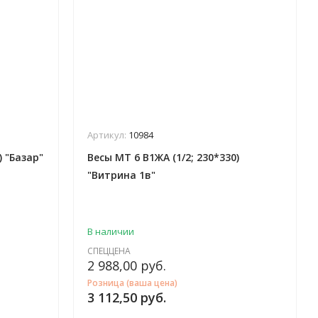
Артикул:
10984
) "Базар"
Весы МТ 6 В1ЖА (1/2; 230*330)
"Витрина 1в"
В наличии
СПЕЦЦЕНА
2 988,00
руб.
Розница (ваша цена)
3 112,50
руб.