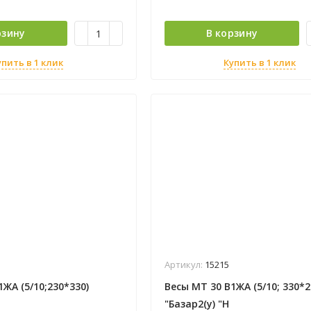
рзину
В корзину
упить в 1 клик
Купить в 1 клик
Артикул:
15215
ЖА (5/10;230*330)
Весы МТ 30 В1ЖА (5/10; 330*2
"Базар2(у) "Н