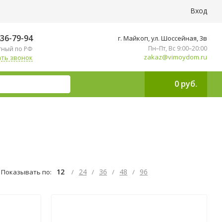
Вход
436-79-94
г. Майкоп, ул. ​Шоссейная, 3в
Пн–Пт, Вс 9:00–20:00
тный по РФ
zakaz@vimoydom.ru
ть звонок
0 руб.
12
24
36
48
96
Показывать по:
/
/
/
/